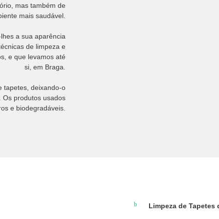
tório, mas também de
biente mais saudável.
-lhes a sua aparência
técnicas de limpeza e
s, e que levamos até
si, em Braga.
e tapetes, deixando-o
. Os produtos usados
ros e biodegradáveis.
Limpeza de Tapetes d