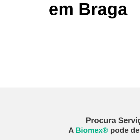
em Braga
Procura Servi
A
Biomex®
pode dev