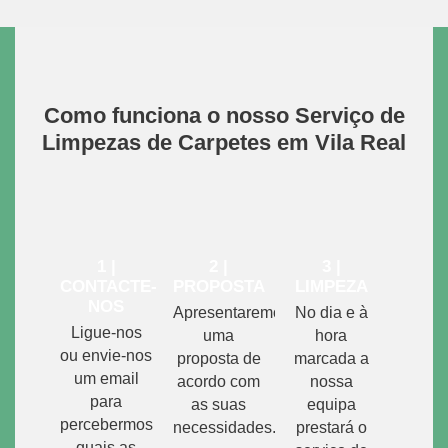
Como funciona o nosso Serviço de
Limpezas de Carpetes em Vila Real
1 |
2 |
3 |
CONTACTE-
PROPOSTA
LIMPEZA
NOS
Apresentaremos
No dia e à
Ligue-nos
uma
hora
ou envie-nos
proposta de
marcada a
um email
acordo com
nossa
para
as suas
equipa
percebermos
necessidades.
prestará o
quais as