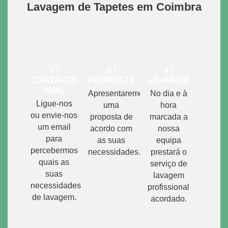
Lavagem de Tapetes em Coimbra
1 |
2 |
3 |
CONTACTE-
PROPOSTA
LAVAGEM
NOS
Apresentaremos
No dia e à
Ligue-nos
uma
hora
ou envie-nos
proposta de
marcada a
um email
acordo com
nossa
para
as suas
equipa
percebermos
necessidades.
prestará o
quais as
serviço de
suas
lavagem
necessidades
profissional
de lavagem.
acordado.