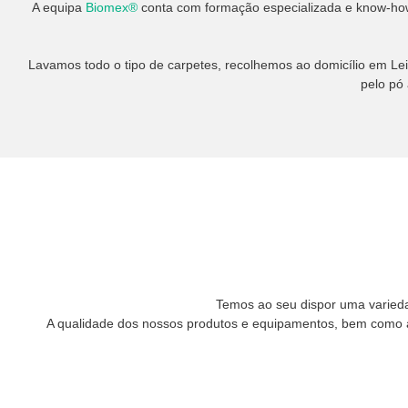
A equipa
Biomex®
conta com formação especializada e know-how t
Lavamos todo o tipo de carpetes, recolhemos ao domicílio em Lei
pelo pó
Temos ao seu dispor uma variedad
A qualidade dos nossos produtos e equipamentos, bem como a 