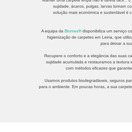
Manter uma carpete limpa não é tarefa fácil...
sujidade, ácaros, pulgas, larvas tomam co
solução mais económica e sustentável é c
A equipa da
Biomex®
disponibiliza um serviço 
higienização de carpetes em Leiria, que utili
para deixar a s
Recupere o conforto e a elegância das suas c
sujidade acumulada e restauramos a textura e 
com métodos eficazes que garantem
Usamos produtos biodegradáveis, seguros para
para o ambiente. Em poucas horas, a sua carpete