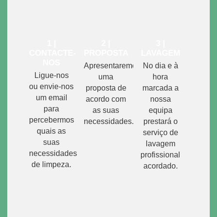
1 |
2 |
3 |
CONTACTE-
PROPOSTA
LAVAGEM
NOS
Apresentaremos
No dia e à
Ligue-nos
uma
hora
ou envie-nos
proposta de
marcada a
um email
acordo com
nossa
para
as suas
equipa
percebermos
necessidades.
prestará o
quais as
serviço de
suas
lavagem
necessidades
profissional
de limpeza.
acordado.