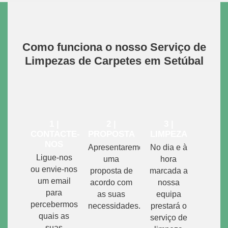
Como funciona o nosso Serviço de
Limpezas de Carpetes em Setúbal
1 |
2 |
3 |
CONTACTE-
PROPOSTA
LIMPEZA
NOS
Apresentaremos
No dia e à
Ligue-nos
uma
hora
ou envie-nos
proposta de
marcada a
um email
acordo com
nossa
para
as suas
equipa
percebermos
necessidades.
prestará o
quais as
serviço de
suas